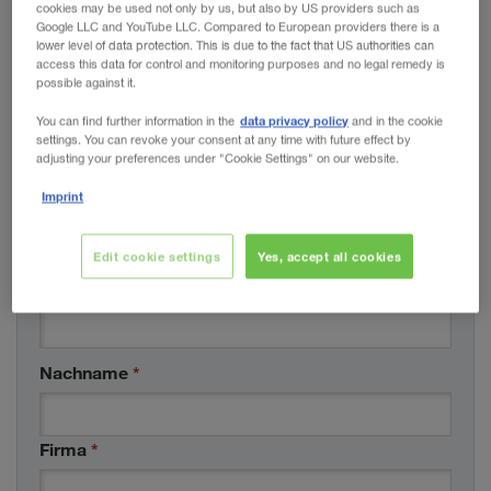
cookies may be used not only by us, but also by US providers such as
Google LLC and YouTube LLC. Compared to European providers there is a
WALTER LAGER-BETRIEBE GmbH
lower level of data protection. This is due to the fact that US authorities can
access this data for control and monitoring purposes and no legal remedy is
WALTER LEASING GmbH
possible against it.
data privacy policy
You can find further information in the
and in the cookie
WALTER REAL ESTATE GmbH
IHRE DATEN
* Pflichtfelder
settings. You can revoke your consent at any time with future effect by
adjusting your preferences under "Cookie Settings" on our website.
Anrede
*
Imprint
bitte wählen
Edit cookie settings
Yes, accept all cookies
Vorname
*
Nachname
*
Firma
*