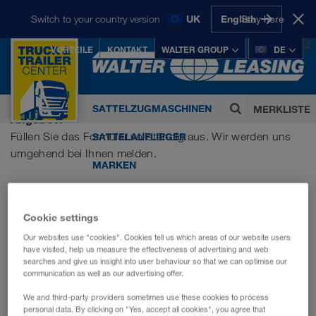
Start
Anfrage
Switch to your country version
UK
English
Stay here
Anfrage
VORTEILE
KONTAKT
WALTER GROUP
DE
Deutsch
INTERNATIONAL:
0
Česky
Deutsch
English
Sie haben Fragen oder wünschen ein individuelles
SATTELZUGMASCHINEN
MERKLISTE
Magyarul
Polski
Slovenščina
Angebot?
Die WALTER GROUP mit mehr als
Slovensky
Füllen Sie das Formular vollständig aus. Wir werden uns
SATTELAUFLIEGER
5.000 Mitarbeiterinnen und Mitarbeitern ist
umgehend bei Ihnen melden.
einer der erfolgreichsten österreichischen
MARKEN
Privatkonzerne.
BARVERKAUF
IHRE ANFRAGE
LKW WALTER Internationale
Cookie settings
ÜBER UNS
Transportorganisation AG
Ihre Frage, Ihr Anliegen
Our websites use "cookies". Cookies tell us which areas of our website users
have visited, help us measure the effectiveness of advertising and web
CONTAINEX Container-Handelsgesellschaft
searches and give us insight into user behaviour so that we can optimise our
m.b.H.
communication as well as our advertising offer.
We and third-party providers sometimes use these cookies to process
WALTER BUSINESS-PARK GmbH
personal data. By clicking on "Yes, accept all cookies", you agree that