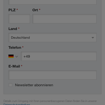
PLZ
*
Ort
*
Land
*
Deutschland
Telefon
*
country code
phone number
*
*
E-Mail
*
Newsletter abonnieren
Details zum Umgang mit Ihren personenbezogenen Daten finden Sie in unserer
Datenschutzmitteilung
.